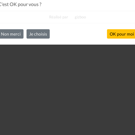
C'est OK pour vous ?
Réalisé par
gizboo
Non merci
Je choisis
OK pour moi