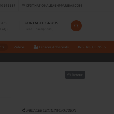
40 14 31 89
CFDT.NATIONALE@BNPPARIBAS.COM
CES
CONTACTEZ-NOUS
FAQ'S, ...
Liens, Inscriptions, ...
nts
Vidéos
Espaces Adhérents
INSCRIPTIONS
Pour tout savoir sur BCEF 
Retour
PARTAGER CETTE INFORMATION