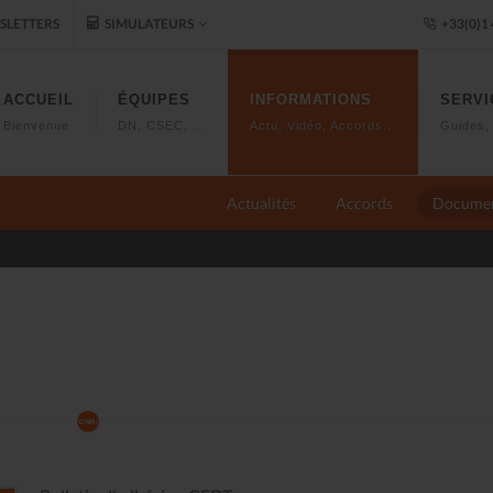
LETTERS
SIMULATEURS
+33(0)1 
ACCUEIL
ÉQUIPES
INFORMATIONS
SERVI
Bienvenue
DN, CSEC, ...
Actu, Vidéo, Accords...
Guides, 
Actualités
Accords
Docume