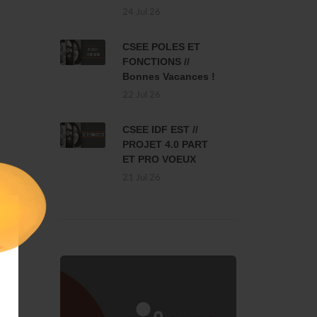
24 Jul 26
CSEE POLES ET
FONCTIONS //
Bonnes Vacances !
22 Jul 26
CSEE IDF EST //
PROJET 4.0 PART
ET PRO VOEUX
21 Jul 26