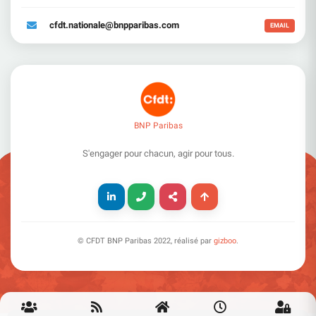
cfdt.nationale@bnpparibas.com
EMAIL
BNP Paribas
S'engager pour chacun, agir pour tous.
© CFDT BNP Paribas
2022
, réalisé par
gizboo
.