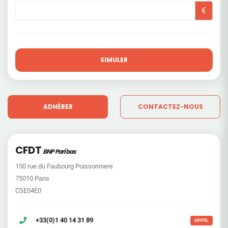
€
SIMULER
ADHÉRER
CONTACTEZ-NOUS
CFDT
BNP Paribas
150 rue du Faubourg Poissonniere
75010 Paris
CSE04E0
+33(0)1 40 14 31 89
APPEL