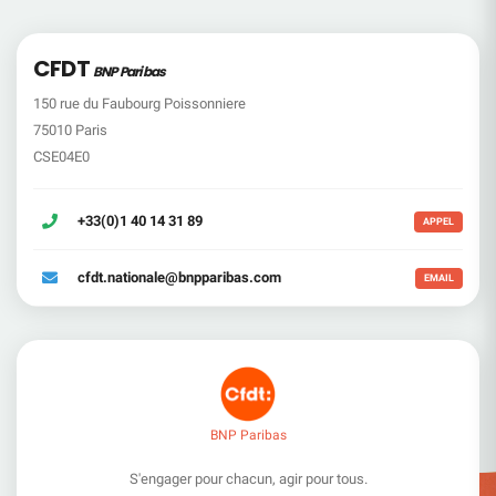
CFDT
BNP Paribas
150 rue du Faubourg Poissonniere
75010 Paris
CSE04E0
+33(0)1 40 14 31 89
APPEL
cfdt.nationale@bnpparibas.com
EMAIL
BNP Paribas
S'engager pour chacun, agir pour tous.