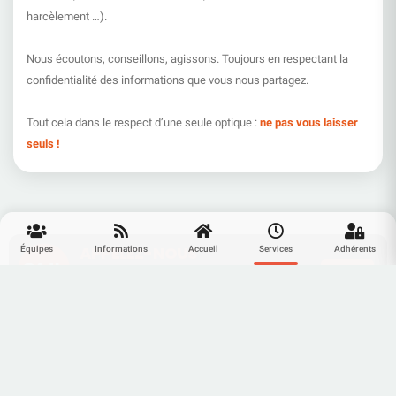
harcèlement …).
Nous écoutons, conseillons, agissons. Toujours en respectant la
confidentialité des informations que vous nous partagez.
Tout cela dans le respect d’une seule optique :
ne pas vous laisser
seuls !
APPELEZ-NOUS
Équipes
Informations
Accueil
Services
Adhérents
ADHÉRER
CONTACTEZ-NOUS
Besoin d'un conseil ou d'une aide.
CONTACT
Nous sommes là pour vous.
Partagez CFDT-BNPP
CFDT
BNP Paribas
Partagez notre application avec vos connaissances.
150 rue du Faubourg Poissonniere
S'ENGAGER POUR CHACUN, AGIR POUR TOUS.
75010 Paris
TOUT VA BIEN !
TOUT VA BIEN !
TOUT VA BIEN !
OUPS !