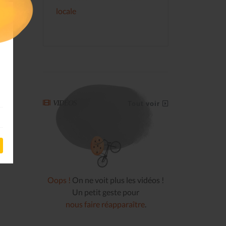
locale
VIDÉOS
Tout voir
Oops !
On ne voit plus les vidéos !
Un petit geste pour
nous faire réapparaître
.