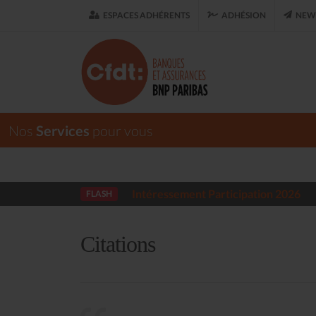
ESPACES ADHÉRENTS
ADHÉSION
NEWS
Nos
Services
pour vous
Intéressement Participation 2026
FLASH
Citations