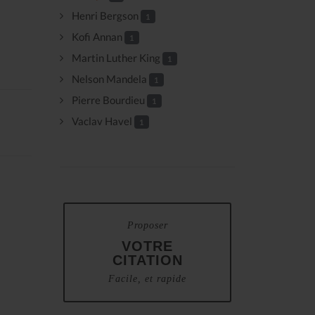
Henri Bergson
1
Kofi Annan
1
Martin Luther King
1
Nelson Mandela
1
Pierre Bourdieu
1
Vaclav Havel
1
Proposer
VOTRE
CITATION
Facile, et rapide