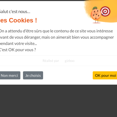
Salut c'est nous...
les Cookies !
On a attendu d'être sûrs que le contenu de ce site vous intéresse
avant de vous déranger, mais on aimerait bien vous accompagner
pendant votre visite...
C'est OK pour vous ?
Réalisé par
gizboo
Non merci
Je choisis
OK pour moi