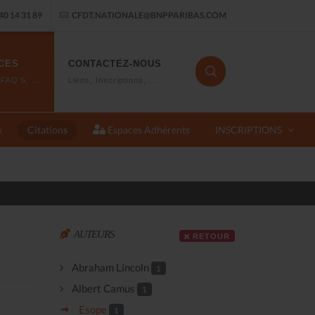
40 14 31 89
CFDT.NATIONALE@BNPPARIBAS.COM
CES
CONTACTEZ-NOUS
FAQ'S, ...
Liens, Inscriptions, ...
x
Citations
Espaces Adhérents
INSCRIPTIONS
Pour tout savoir sur BCEF 
AUTEURS
RETOUR
Abraham Lincoln
1
Albert Camus
1
Esope
1