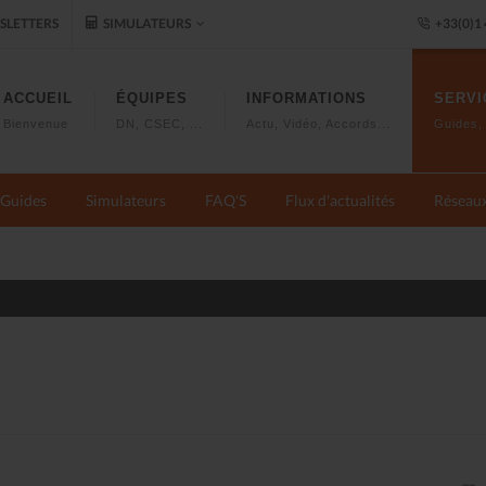
LETTERS
SIMULATEURS
+33(0)1 
ACCUEIL
ÉQUIPES
INFORMATIONS
SERVI
Bienvenue
DN, CSEC, ...
Actu, Vidéo, Accords...
Guides, 
Guides
Simulateurs
FAQ'S
Flux d'actualités
Réseau